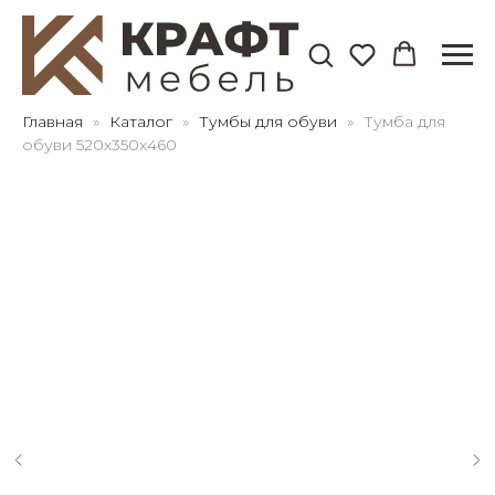
Для клиентов всех банков
Главная
Каталог
Тумбы для обуви
Тумба для
обуви 520х350х460
Разбейте
оплату
на части
без переплат
График платежей
Сегодня
25
%