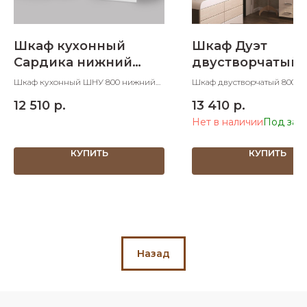
Шкаф кухонный
Шкаф Дуэт
Сардика нижний
двустворчатый
угловой 800 мм
800х500х2200
Шкаф кухонный ШНУ 800 нижний
Шкаф двустворчатый 800х5
угловой 800х800х850 ШхДхВ
ШхДхВ
12 510
р.
13 410
р.
Нет в наличии
КУПИТЬ
КУПИТЬ
Назад