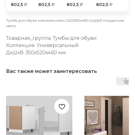
802,5
₽
802,5
₽
802,5
₽
802,5
₽
Тумба для обуви кожзаменитель 520х350х460 ШхДхВ посадочное
место
Товарная_группа: Тумбы для обуви
Коллекция: Универсальный
раз в 2 недели
ДxШxВ: 350x520x460 мм
Вас также может заинтересовать