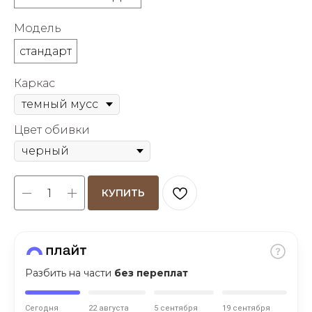
об оплате Плайтом
Модель
стандарт
Каркас
Остались вопросы?
25
8 800 302-02-51
plait.ru
раз в 2
Цвет обивки
недели
КУПИТЬ
Разбить на части
без переплат
Сегодня
22 августа
5 сентября
19 сентября