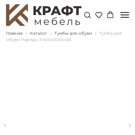
Для клиентов всех банков
Главная
Каталог
Тумбы для обуви
Тумба для
обуви Ларедо-3 600х300х455
Разбейте
оплату
на части
без переплат
График платежей
Сегодня
25
%