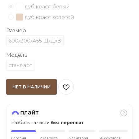
об оплате Плайтом
дуб крафт белый
дуб крафт золотой
Размер
Остались вопросы?
25
600х300х455 ШхДхВ
8 800 302-02-51
plait.ru
раз в 2
Модель
недели
стандарт
НЕТ В НАЛИЧИИ
Разбить на части
без переплат
Сегодня
23 августа
6 сентября
20 сентября