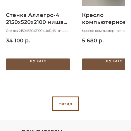
Стенка Аллегро-4
Кресло
2150х520х2100 ниша
компьютерное
под ТВ
Престиж Варна
Стенка 2150х520х2100 ШхДхВ ниша
Кресло компьютерное из
под ТВ 1200х520х690 ШхДхВ
комбинированного кожзам
34 100
р.
5 680
р.
КУПИТЬ
КУПИТЬ
Назад