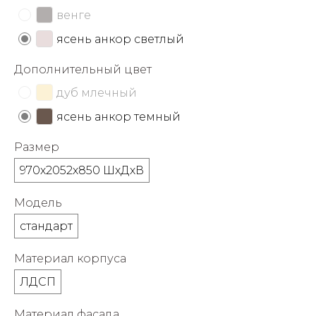
об оплате Плайтом
венге
ясень анкор светлый
Дополнительный цвет
Остались вопросы?
25
дуб млечный
8 800 302-02-51
ясень анкор темный
plait.ru
раз в 2
недели
Размер
970х2052х850 ШхДхВ
Модель
стандарт
Материал корпуса
ЛДСП
Материал фасада