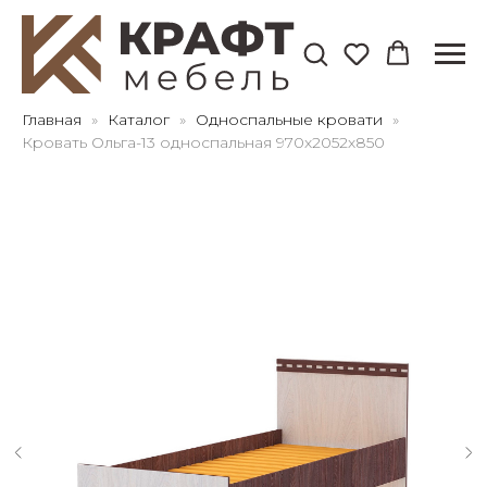
Для клиентов всех банков
Главная
Каталог
Односпальные кровати
Кровать Ольга-13 односпальная 970х2052х850
Разбейте
оплату
на части
без переплат
График платежей
Сегодня
25
%