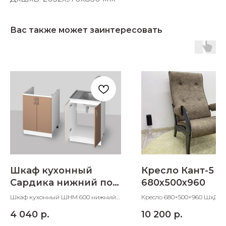
Вас также может заинтересовать
Шкаф кухонный
Кресло Кант-5
Сардика нижний под
680х500х960
мойку 600 мм
Шкаф кухонный ШНМ 600 нижний
Кресло 680×500×960 ШхДхВ
под мойку 600х600х820 ШхДхВ
4 040
р.
10 200
р.