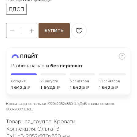
ЛДСП
КУПИТЬ
раз в 2 недели
Разбить на части
без переплат
Сегодня
22 августа
5 сентября
19 сентября
1 642,5
₽
1 642,5
₽
1 642,5
₽
1 642,5
₽
Кровать односпальная 970х2052х850 ШхДхВ спальное место
900х2000 ШхД
Товарная_группа: Кровати
Коллекция: Ольга-13
ДxШxВ: 2052x970x850 мм