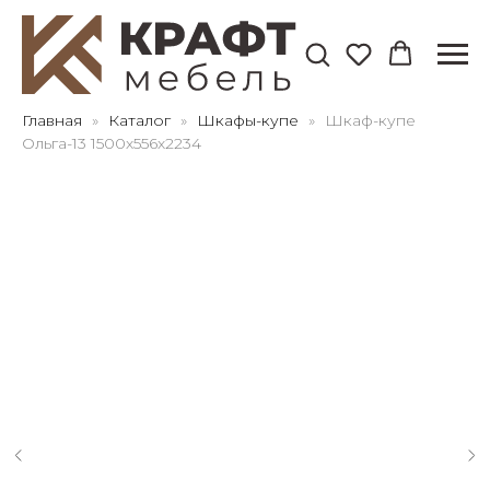
Для клиентов всех банков
Главная
Каталог
Шкафы-купе
Шкаф-купе
Ольга-13 1500х556х2234
Разбейте
оплату
на части
без переплат
График платежей
Сегодня
25
%