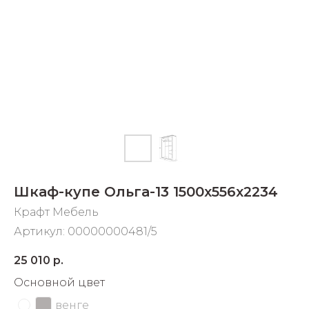
Добавляйте товары
в корзину
Оплачивайте сегодня только
25
% картой любого банка
Получайте товар
выбранный способом
Шкаф-купе Ольга-13 1500х556х2234
Оставшиеся
75
% будут
Крафт Мебель
списываться
с вашей карты
Артикул:
00000000481/5
по
25
%
каждые 2 недели
25 010
р.
Основной цвет
венге
Подробнее