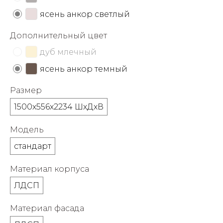
об оплате Плайтом
ясень анкор светлый
Дополнительный цвет
дуб млечный
Остались вопросы?
25
ясень анкор темный
8 800 302-02-51
plait.ru
раз в 2
Размер
недели
1500х556х2234 ШхДхВ
Модель
стандарт
Материал корпуса
ЛДСП
Материал фасада