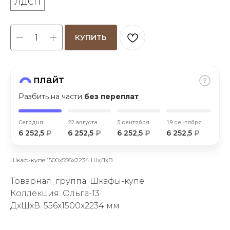
ЛДСП
КУПИТЬ
раз в 2 недели
Разбить на части
без переплат
Сегодня
22 августа
5 сентября
19 сентября
6 252,5
₽
6 252,5
₽
6 252,5
₽
6 252,5
₽
Шкаф-купе 1500х556х2234 ШхДхВ
Товарная_группа: Шкафы-купе
Коллекция: Ольга-13
ДxШxВ: 556x1500x2234 мм