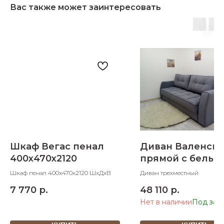
Вас также может заинтересовать
Шкаф Вегас пенал
Диван Валенси
400х470х2120
прямой с белье
ящиком
Шкаф пенал 400х470х2120 ШхДхВ
Диван трехместный
(трехместный)
7 770
р.
48 110
р.
Нет в наличии