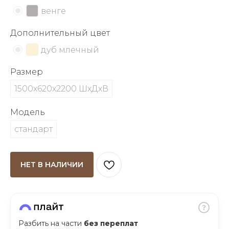
об оплате Плайтом
венге
Дополнительный цвет
дуб млечный
Остались вопросы?
25
Размер
8 800 302-02-51
plait.ru
1500х620х2200 ШхДхВ
раз в 2
недели
Модель
стандарт
НЕТ В НАЛИЧИИ
Разбить на части
без переплат