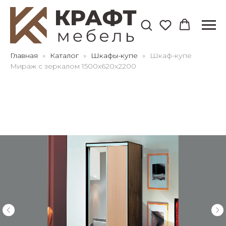
Для клиентов всех банков
Главная
Каталог
Шкафы-купе
Шкаф-купе
Мираж с зеркалом 1500х620х2200
Разбейте
оплату
на части
без переплат
График платежей
Сегодня
25
%