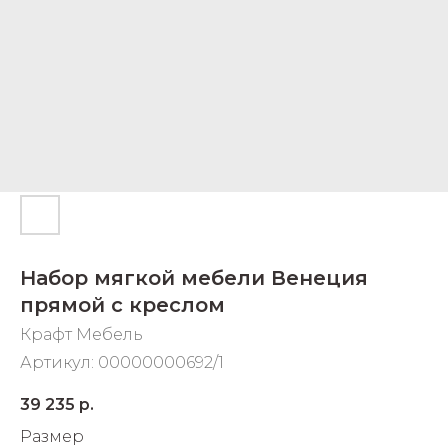
Добавляйте товары
в корзину
Оплачивайте сегодня только
25
% картой любого банка
Получайте товар
выбранный способом
Набор мягкой мебели Венеция
Оставшиеся
75
% будут
прямой с креслом
списываться
с вашей карты
Крафт Мебель
по
25
%
каждые 2 недели
Артикул:
00000000692/1
39 235
р.
Размер
Подробнее