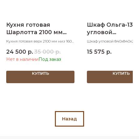
Кухня готовая
Шкаф Ольга-13
Шарлотта 2100 мм
угловой
1600 мм – вар. 1
840х840х2234
Кухня готовая верх 2100 мм низ 1600
Шкаф угловой 840х840х22
мм 2100х1600 ШхД вариант 1
24 500
р.
35 000
р.
15 575
р.
Нет в наличии
КУПИТЬ
КУПИТЬ
Назад