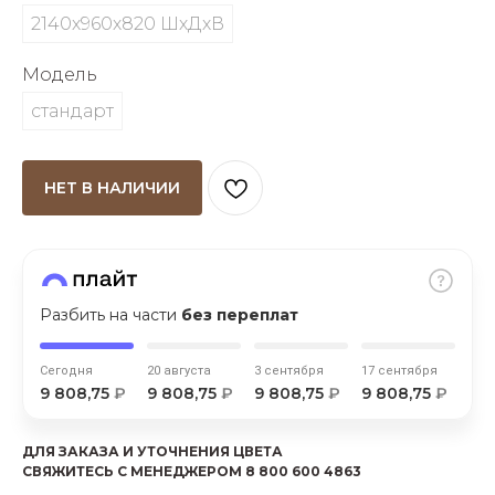
об оплате Плайтом
2140х960х820 ШхДхВ
Модель
стандарт
Остались вопросы?
25
8 800 302-02-51
НЕТ В НАЛИЧИИ
plait.ru
раз в 2
недели
Разбить на части
без переплат
Сегодня
20 августа
3 сентября
17 сентября
9 808,75
₽
9 808,75
₽
9 808,75
₽
9 808,75
₽
ДЛЯ ЗАКАЗА И УТОЧНЕНИЯ ЦВЕТА
СВЯЖИТЕСЬ С МЕНЕДЖЕРОМ 8 800 600 4863