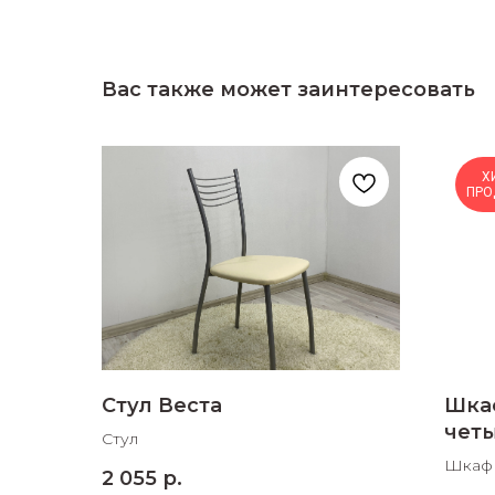
Вас также может заинтересовать
Х
ПРО
Стул Веста
Шка
чет
Стул
зер
Шкаф 
2 055
р.
1600х