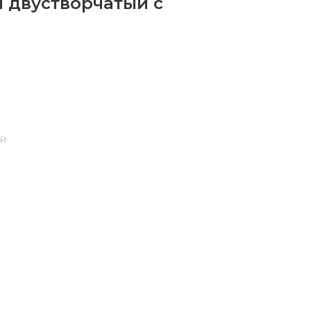
 двустворчатый с
ый