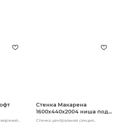
офт
Стенка Макарена
1600х440х2004 ниша под
ТВ
 верхний
Стенка центральная секция
1600х440х2004 ШхДхВ ниша под ТВ