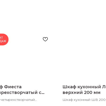
раз в 2 недели
ИТ
ДАЖ
ф Фиеста
Шкаф кухонный Л
ырехстворчатый с
верхний 200 мм
калом
четырехстворчатый
Шкаф кухонный ШВ 200
610х2216 ШхДхВ
200х300х705 ШхДхВ