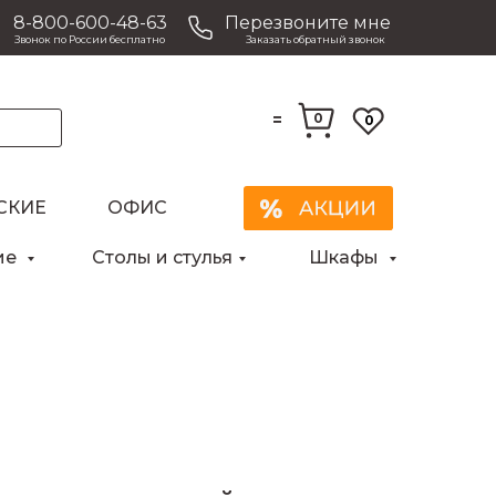
8-800-600-48-63
Перезвоните мне
Звонок по России бесплатно
Заказать обратный звонок
=
0
0
СКИЕ
ОФИС
Закрыть
ие
Столы и стулья
Шкафы