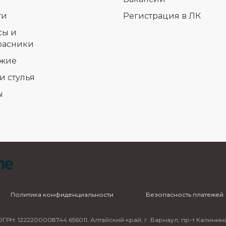
ти
Регистрация в ЛК
сы и
расники
жие
и стулья
ы
Политика конфиденциальности
Безопасность платежей
ГРН: 1222200008744 656011, Алтайский край, г. Барнаул, пр-т Калинина,