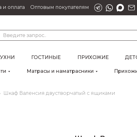
 и оплата
Оптовым покупателям
КУХНИ
ГОСТИНЫЕ
ПРИХОЖИЕ
ДЕТ
ати
Матрасы и наматрасники
Прихож
Для клиентов всех банков
Шкаф Валенсия двустворчатый с ящиками
Разбейте
оплату
на части
без переплат