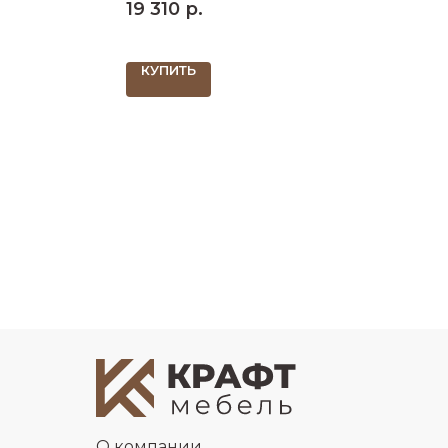
19 310
р.
852х440х640 ШхДхВ
КУПИТЬ
О компании