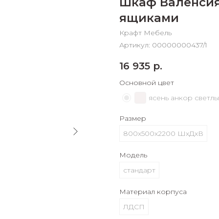
Шкаф Валенсия
График платежей
ящиками
Крафт Мебель
Сегодня
Артикул:
00000000437/1
25
%
16 935
р.
Основной цвет
ясень анкор светл
Добавляйте товары
в корзину
Размер
800х500х2200 ШхДхВ
Оплачивайте сегодня только
Модель
25
% картой любого банка
стандарт
Материал корпуса
Получайте товар
выбранный способом
ЛДСП