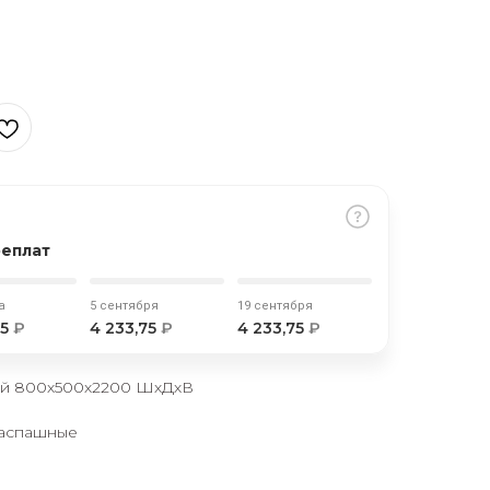
реплат
а
5 сентября
19 сентября
75
₽
4 233,75
₽
4 233,75
₽
ый 800х500х2200 ШхДхВ
распашные