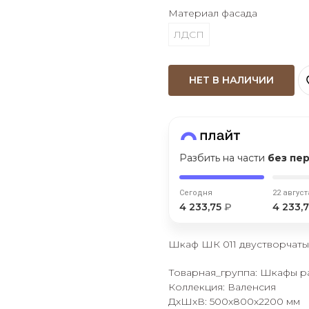
Материал фасада
Оставшиеся
75
% будут
списываться
ЛДСП
с вашей карты
по
25
%
каждые 2 недели
НЕТ В НАЛИЧИИ
Подробнее
об оплате Плайтом
Разбить на части
без пе
25
Сегодня
22 август
раз в 2
4 233,75
₽
4 233,
Остались вопросы?
недели
8 800 302-02-51
Шкаф ШК 011 двустворчат
plait.ru
Товарная_группа: Шкафы 
Коллекция: Валенсия
ДxШxВ: 500x800x2200 мм