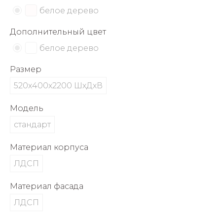
об оплате Плайтом
белое дерево
Дополнительный цвет
белое дерево
Остались вопросы?
25
Размер
8 800 302-02-51
plait.ru
520х400х2200 ШхДхВ
раз в 2
недели
Модель
стандарт
Материал корпуса
ЛДСП
Материал фасада
ЛДСП