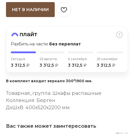
НЕТ В НАЛИЧИИ
Разбить на части
без переплат
раз в 2 недели
Сегодня
23 августа
6 сентября
20 сентября
3 312,5
₽
3 312,5
₽
3 312,5
₽
3 312,5
₽
В комплект входит зеркало 300*1900 мм.
Товарная_группа: Шкафы распашные
Коллекция: Берген
ДxШxВ: 400x520x2200 мм
Вас также может заинтересовать