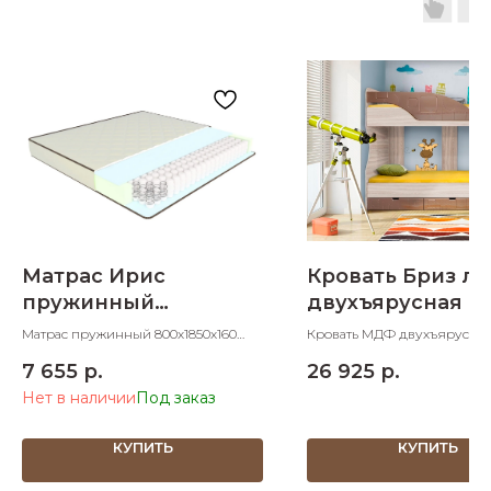
Матрас Ирис
Кровать Бриз ле
пружинный
двухъярусная с 
800х1850х160
Квадрат
Матрас пружинный 800х1850х160
Кровать МДФ двухъярусна
870х1942х1700
ШхДхВ
870х1942х1700 ШхДхВ спаль
7 655
р.
26 925
р.
место 800х1900 ШхД
Нет в наличии
КУПИТЬ
КУПИТЬ