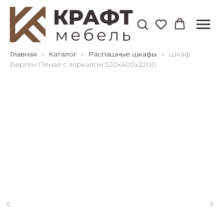
Для клиентов всех банков
Главная
Каталог
Распашные шкафы
Шкаф
Берген Пенал с зеркалом 520х400х2200
Разбейте
оплату
на части
без переплат
График платежей
Сегодня
25
%