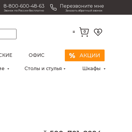
8-800-600-48-63
Перезвоните мне
Звонок по России бесплатно
Заказать обратный звонок
=
0
0
СКИЕ
ОФИС
Закрыть
ие
Столы и стулья
Шкафы