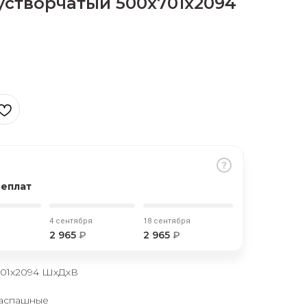
устворчатый 500х701х2094
реплат
4 сентября
18 сентября
2 965
₽
2 965
₽
701х2094 ШхДхВ
распашные