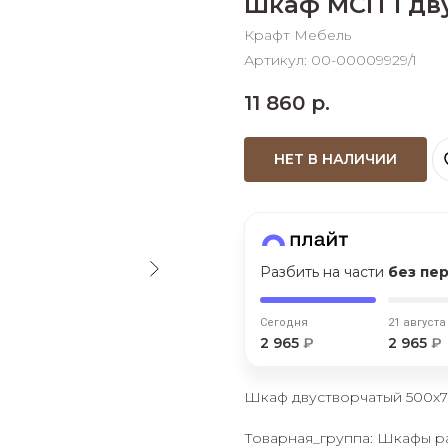
Шкаф МСП 1 дв
График платежей
Крафт Мебель
Артикул:
00-00009929/1
Сегодня
25
%
11 860
р.
НЕТ В НАЛИЧИИ
Добавляйте товары
в корзину
Разбить на части
без пе
Оплачивайте сегодня только
25
% картой любого банка
Сегодня
21 августа
2 965
₽
2 965
₽
Получайте товар
выбранный способом
Шкаф двустворчатый 500х
Товарная_группа: Шкафы 