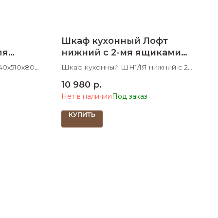
Шкаф кухонный Лофт
ля
нижний с 2-мя ящиками
800 мм
40х510х800
Шкаф кухонный ШН1/1Я нижний с 2-
мя ящиками 800х600х830 ШхДхВ
10 980
р.
Нет в наличии
КУПИТЬ