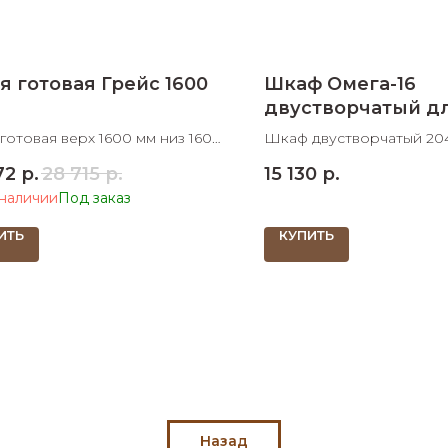
я готовая Грейс 1600
Шкаф Омега-16
двустворчатый д
одежды и белья
готовая верх 1600 мм низ 1600
Шкаф двустворчатый 20
раз в 2 недели
ШхДхВ
72
р.
28 715
р.
15 130
р.
 наличии
ИТЬ
КУПИТЬ
Назад