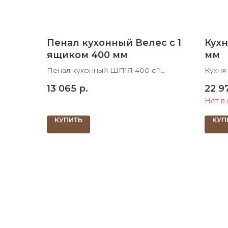
Пенал кухонный Велес с 1
Кухн
ящиком 400 мм
мм
Пенал кухонный ШП1Я 400 с 1
Кухня 
ящиком 400х600х2140 ШхДхВ
мм
13 065
р.
22 9
Нет в
КУПИТЬ
КУП