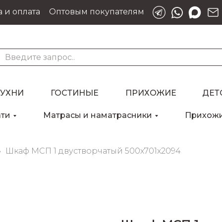
 и оплата
Оптовым покупателям
КУХНИ
ГОСТИНЫЕ
ПРИХОЖИЕ
ДЕТ
ати
Матрасы и наматрасники
Прихож
Для клиентов всех банков
Шкаф МСП 1 двустворчатый 500х701х2094
Разбейте
оплату
на части
без переплат