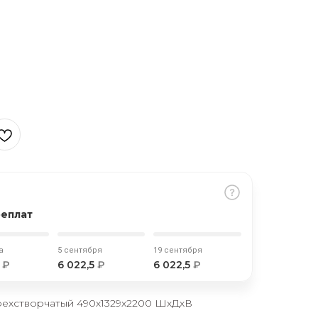
реплат
а
5 сентября
19 сентября
5
₽
6 022,5
₽
6 022,5
₽
ехстворчатый 490х1329х2200 ШхДхВ