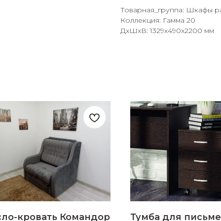
Товарная_группа: Шкафы 
Коллекция: Гамма 20
ДxШxВ: 1329x490x2200 мм
раз в 2 недели
сло-кровать Командор
Тумба для письм