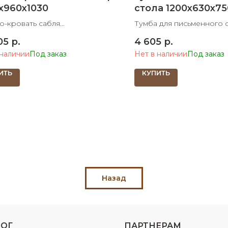
х960х1030
стола 1200х630х75
о-кровать сабля
Тумба для письменного 
960х1030 ШхДхВ спальное
1200х630х750 ШхДхВ
05
р.
4 605
р.
 800х2000 ШхД
 наличии
Нет в наличии
ИТЬ
КУПИТЬ
Назад
ЛОГ
ПАРТНЕРАМ