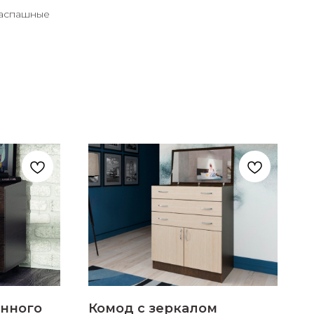
распашные
енного
Комод с зеркалом