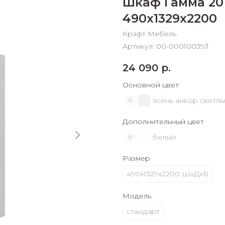
Шкаф Гамма 20
График платежей
490х1329х2200
Крафт Мебель
Сегодня
Артикул:
00-00010039/1
25
%
24 090
р.
Основной цвет
ясень анкор светл
Добавляйте товары
в корзину
Дополнительный цвет
белый
Оплачивайте сегодня только
Размер
25
% картой любого банка
490х1329х2200 ШхДхВ
Модель
Получайте товар
выбранный способом
стандарт