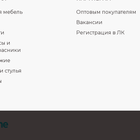
я мебель
Оптовым покупателям
Вакансии
ти
Регистрация в ЛК
сы и
расники
жие
и стулья
ы