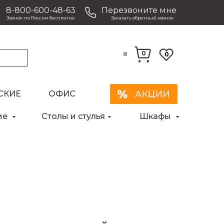
8-800-600-48-63
Перезвоните мне
Звонок по России бесплатно
Заказать обратный звонок
=
0
0
СКИЕ
ОФИС
Закрыть
ие
Столы и стулья
Шкафы