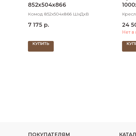
852х504х866
1000
Комод 852х504х866 ШхДхВ
Кресл
1000х
7 175
р.
24 5
место
Нет в
КУПИТЬ
КУП
ПОКУПАТЕЛЯМ
КАТА