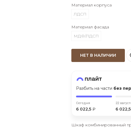
Материал корпуса
Оставшиеся
75
% будут
списываться
ЛДСП
с вашей карты
по
25
%
каждые 2 недели
Материал фасада
МДФ/ЛДСП
Подробнее
об оплате Плайтом
НЕТ В НАЛИЧИИ
25
раз в 2
Разбить на части
без пе
Остались вопросы?
недели
8 800 302-02-51
Сегодня
22 август
6 022,5
₽
6 022,
plait.ru
Шкаф комбинированный тр