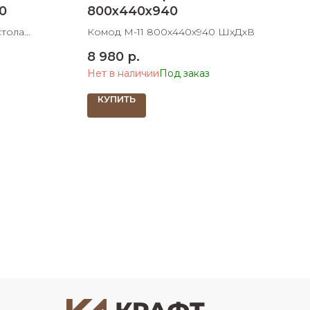
0
800х440х940
стола
Комод М-11 800х440х940 ШхДхВ
8 980
р.
Нет в наличии
КУПИТЬ