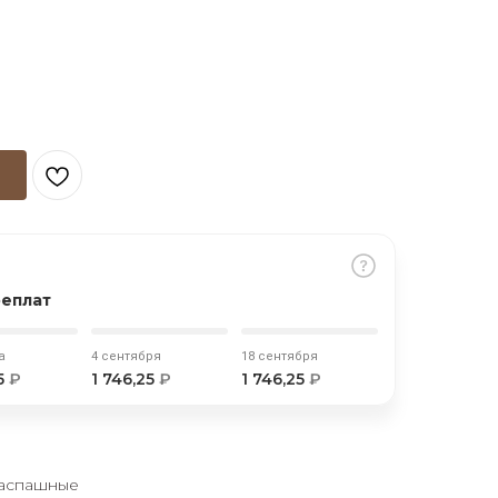
реплат
а
4 сентября
18 сентября
25
₽
1 746,25
₽
1 746,25
₽
В
распашные