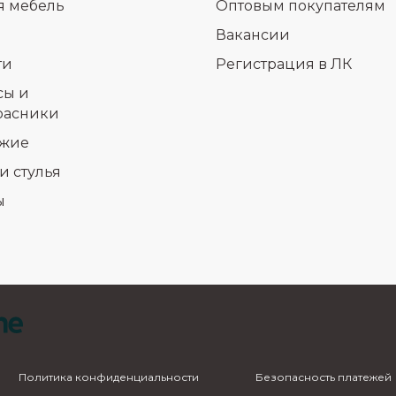
я мебель
Оптовым покупателям
Вакансии
ти
Регистрация в ЛК
сы и
расники
жие
и стулья
ы
Политика конфиденциальности
Безопасность платежей