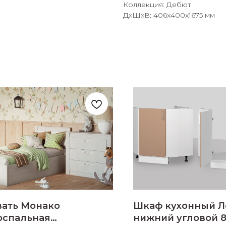
Коллекция: Дебют
ДxШxВ: 406x400x1675 мм
раз в 2 недели
вать Монако
Шкаф кухонный Л
оспальная
нижний угловой 