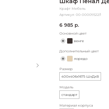
Шкаф Пенал Де
График платежей
Крафт Мебель
Артикул:
00-00009522/1
Сегодня
6 985
р.
25
%
Основной цвет
венге
Дополнительный цвет
Добавляйте товары
в корзину
лоредо
Размер
Оплачивайте сегодня только
400х406х1675 ШхДхВ
25
% картой любого банка
Модель
стандарт
Получайте товар
выбранный способом
Материал корпуса