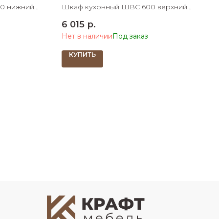
мм
0 нижний
Шкаф кухонный ШВС 600 верхний
ШхДхВ
со стеклом 600х300х705 ШхДхВ
6 015
р.
Нет в наличии
КУПИТЬ