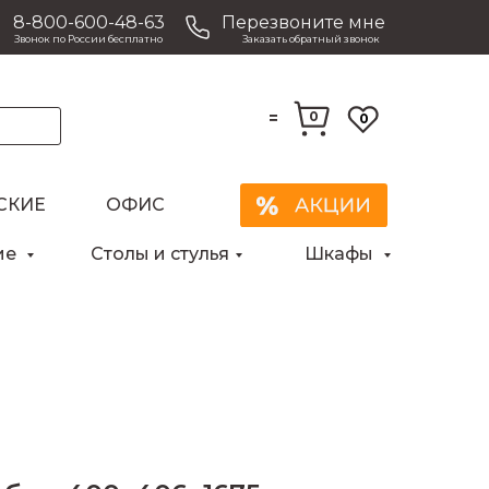
8-800-600-48-63
Перезвоните мне
Звонок по России бесплатно
Заказать обратный звонок
=
0
0
СКИЕ
ОФИС
Закрыть
ие
Столы и стулья
Шкафы