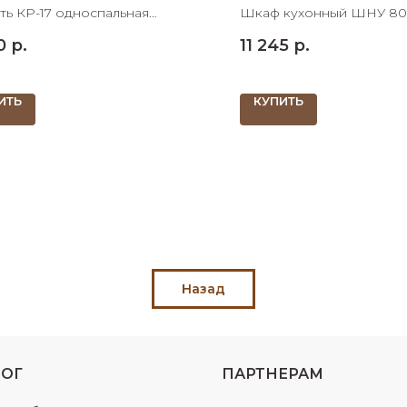
2098х910
ть КР-17 односпальная
Шкаф кухонный ШНУ 80
098х910 ШхДхВ спальное
угловой 800х800х830 
0
р.
11 245
р.
 900х2000 ШхД
ИТЬ
КУПИТЬ
Назад
ЛОГ
ПАРТНЕРАМ