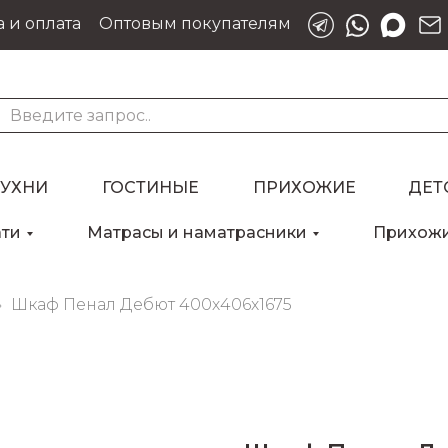
 и оплата
Оптовым покупателям
КУХНИ
ГОСТИНЫЕ
ПРИХОЖИЕ
ДЕТ
ати
Матрасы и наматрасники
Прихож
Для клиентов всех банков
Шкаф Пенал Дебют 400х406х1675
Разбейте
оплату
на части
без переплат