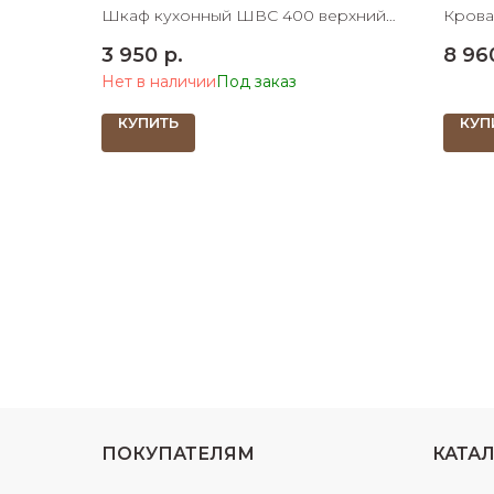
мм
936х
Шкаф кухонный ШВС 400 верхний
Крова
со стеклом 400х320х720 ШхДхВ
936х2
3 950
р.
8 96
место
Нет в наличии
КУПИТЬ
КУП
ПОКУПАТЕЛЯМ
КАТА