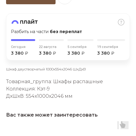
Разбить на части
без переплат
раз в 2 недели
Сегодня
22 августа
5 сентября
19 сентября
3 380
₽
3 380
₽
3 380
₽
3 380
₽
Шкаф двустворчатый 1000х554х2046 ШхДхВ
Товарная_группа: Шкафы распашные
Коллекция: Кэт-9
ДxШxВ: 554x1000x2046 мм
Вас также может заинтересовать