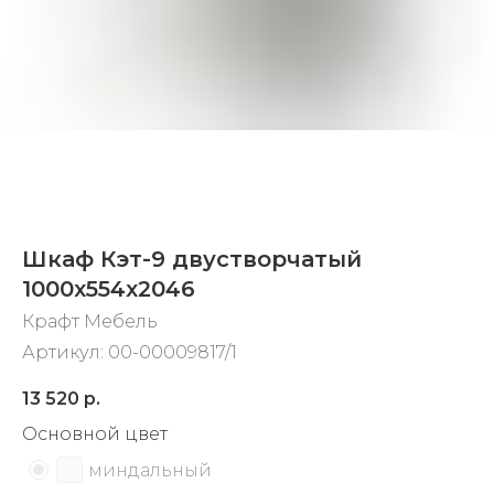
Добавляйте товары
в корзину
Оплачивайте сегодня только
25
% картой любого банка
Получайте товар
Шкаф Кэт-9 двустворчатый
выбранный способом
1000х554х2046
Крафт Мебель
Оставшиеся
75
% будут
Артикул:
00-00009817/1
списываться
с вашей карты
по
25
%
каждые 2 недели
13 520
р.
Основной цвет
миндальный
Подробнее