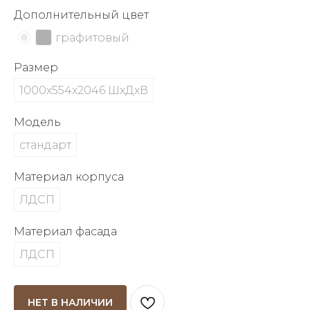
об оплате Плайтом
Дополнительный цвет
графитовый
Размер
Остались вопросы?
25
1000х554х2046 ШхДхВ
8 800 302-02-51
plait.ru
раз в 2
Модель
недели
стандарт
Материал корпуса
ЛДСП
Материал фасада
ЛДСП
НЕТ В НАЛИЧИИ