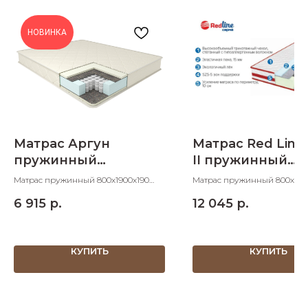
НОВИНКА
Матрас Аргун
Матрас Red Line
пружинный
II пружинный
800х1900х190
800х1900х200
Матрас пружинный 800х1900х190
Матрас пружинный 800х190
ШхДхВ спальное место 800х1900
ШхДхВ
6 915
р.
12 045
р.
КУПИТЬ
КУПИТЬ