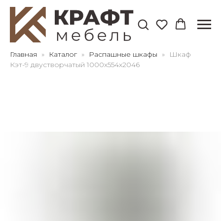
Для клиентов всех банков
Главная
Каталог
Распашные шкафы
Шкаф
Кэт-9 двустворчатый 1000х554х2046
Разбейте
оплату
на части
без переплат
График платежей
Сегодня
25
%