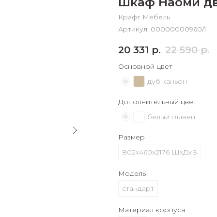
Шкаф Наоми дв
График платежей
Крафт Мебель
Артикул:
00000000960/1
Сегодня
20 331
р.
22 590
р.
25
%
Основной цвет
дуб каньон
Дополнительный цвет
Добавляйте товары
в корзину
белый глянец
Размер
Оплачивайте сегодня только
802х460х2176 ШхДхВ
25
% картой любого банка
Модель
стандарт
Получайте товар
выбранный способом
Материал корпуса