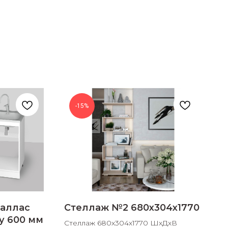
-15%
аллас
Стеллаж №2 680х304х1770
у 600 мм
Стеллаж 680х304х1770 ШхДхВ