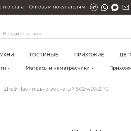
 и оплата
Оптовым покупателям
КУХНИ
ГОСТИНЫЕ
ПРИХОЖИЕ
ДЕТ
ати
Матрасы и наматрасники
Прихож
Для клиентов всех банков
Шкаф Наоми двустворчатый 802х460х2176
Разбейте
оплату
на части
без переплат