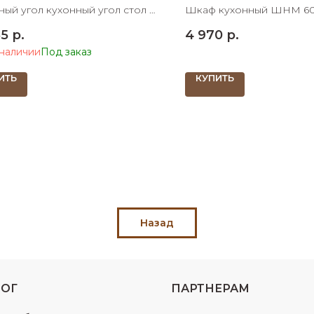
ный угол кухонный угол стол 2
Шкаф кухонный ШНМ 60
ета кожзаменитель 1400х1000
под мойку 600х600х820
85
р.
4 970
р.
 наличии
ИТЬ
КУПИТЬ
Назад
ЛОГ
ПАРТНЕРАМ