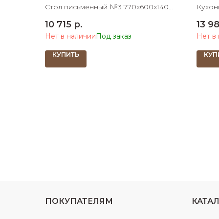
Стол письменный №3 770х600х1400
Кухон
ШхДхВ
табур
10 715
р.
13 9
ШхД
Нет в наличии
Нет в
КУПИТЬ
КУП
ПОКУПАТЕЛЯМ
КАТА