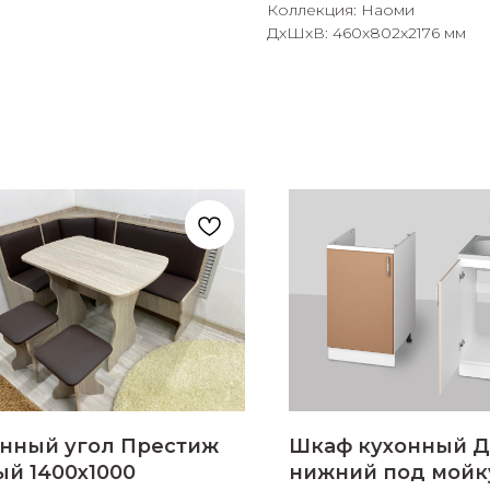
Коллекция: Наоми
ДxШxВ: 460x802x2176 мм
раз в 2 недели
онный угол Престиж
Шкаф кухонный Д
й 1400х1000
нижний под мойк