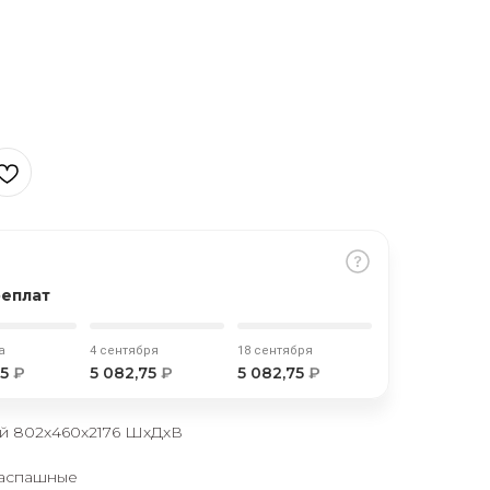
реплат
а
4 сентября
18 сентября
75
₽
5 082,75
₽
5 082,75
₽
й 802х460х2176 ШхДхВ
распашные