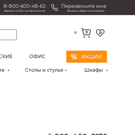
8-800-600-48-63
Перезвоните мне
Звонок по России бесплатно
Заказать обратный звонок
=
0
0
СКИЕ
ОФИС
Закрыть
ие
Столы и стулья
Шкафы