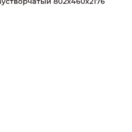
устворчатый 802х460х2176