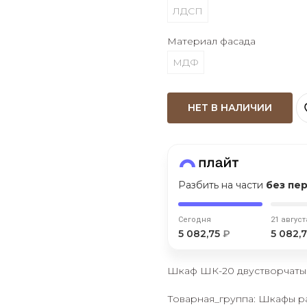
ЛДСП
Оставшиеся
75
% будут
списываться
с вашей карты
по
25
%
каждые 2 недели
Материал фасада
МДФ
НЕТ В НАЛИЧИИ
Подробнее
об оплате Плайтом
Разбить на части
без пе
25
раз в 2
Остались вопросы?
недели
Сегодня
21 август
5 082,75
₽
5 082,
8 800 302-02-51
plait.ru
Шкаф ШК-20 двустворчаты
Товарная_группа: Шкафы 