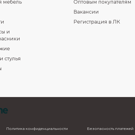
я мебель
Оптовым покупателям
Вакансии
ти
Регистрация в ЛК
сы и
расники
жие
и стулья
ы
Политика конфиденциальности
Безопасность платежей