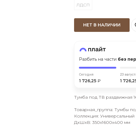
ЛДСП
Оставшиеся
75
% будут
списываться
с вашей карты
по
25
%
каждые 2 недели
НЕТ В НАЛИЧИИ
Подробнее
об оплате Плайтом
Разбить на части
без пе
Сегодня
23 август
1 726,25
₽
1 726,
25
раз в 2
Остались вопросы?
недели
Тумба под ТВ раздвижная 
8 800 302-02-51
Товарная_группа: Тумбы по
plait.ru
Коллекция: Универсальный
ДxШxВ: 350x1600x400 мм