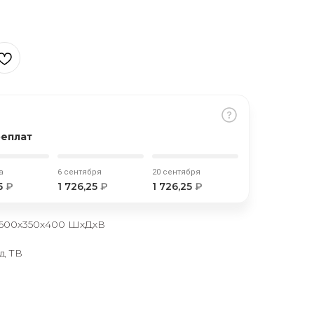
реплат
а
6 сентября
20 сентября
25
₽
1 726,25
₽
1 726,25
₽
1600х350х400 ШхДхВ
д ТВ