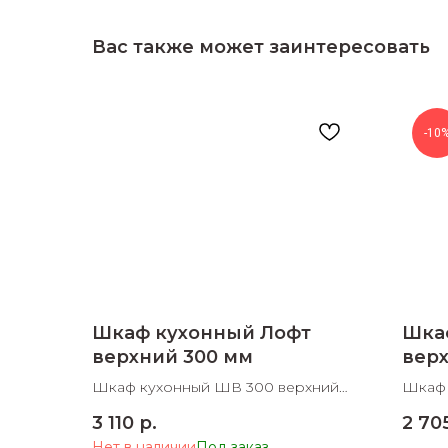
Вас также может заинтересовать
-10
Шкаф кухонный Лофт
Шка
верхний 300 мм
верх
Шкаф кухонный ШВ 300 верхний
Шкаф 
300х300х705 ШхДхВ
ШхДх
3 110
р.
2 70
Нет в наличии