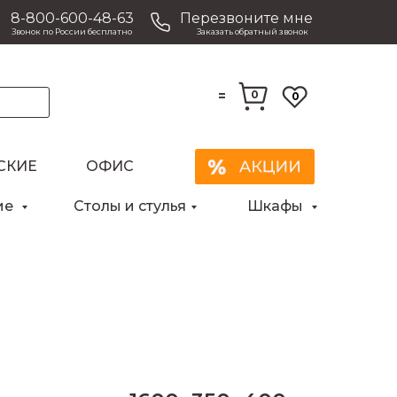
8-800-600-48-63
Перезвоните мне
Звонок по России бесплатно
Заказать обратный звонок
=
0
0
СКИЕ
ОФИС
Закрыть
ие
Столы и стулья
Шкафы