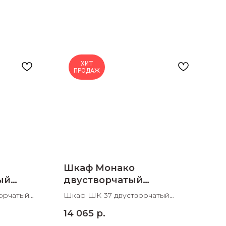
ХИТ
ПРОДАЖ
Шкаф Монако
ый
двустворчатый
960х510х2200
орчатый
Шкаф ШК-37 двустворчатый
960х510х2200 ШхДхВ
14 065
р.