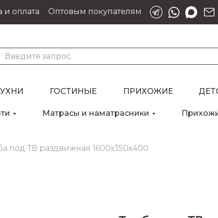
 и оплата
Оптовым покупателям
КУХНИ
ГОСТИНЫЕ
ПРИХОЖИЕ
ДЕТ
ати
Матрасы и наматрасники
Прихож
Для клиентов всех банков
ба под ТВ раздвижная 1600х350х400
Разбейте
оплату
на части
без переплат