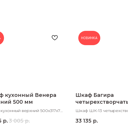
%
НОВИНКА
раз в 2 недели
ф кухонный Венера
Шкаф Багира
ний 500 мм
четырехстворчат
2002х510х2348
кухонный верхний 500х317х716
Шкаф ШК-13 четырехств
В
2002х510х2348 ШхДхВ
5
р.
3 005
р.
33 135
р.