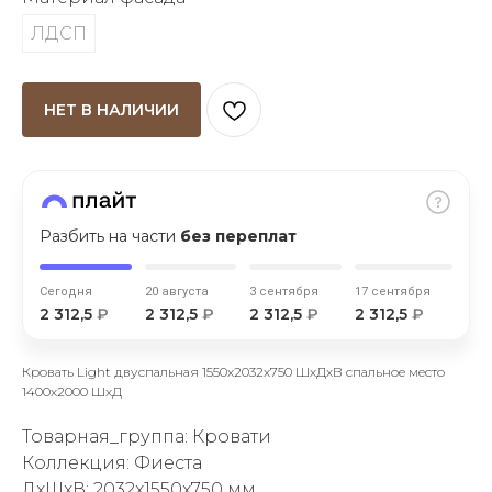
ЛДСП
НЕТ В НАЛИЧИИ
раз в 2 недели
Разбить на части
без переплат
Сегодня
20 августа
3 сентября
17 сентября
2 312,5
₽
2 312,5
₽
2 312,5
₽
2 312,5
₽
Кровать Light двуспальная 1550х2032х750 ШхДхВ спальное место
1400х2000 ШхД
Товарная_группа: Кровати
Коллекция: Фиеста
ДxШxВ: 2032x1550x750 мм