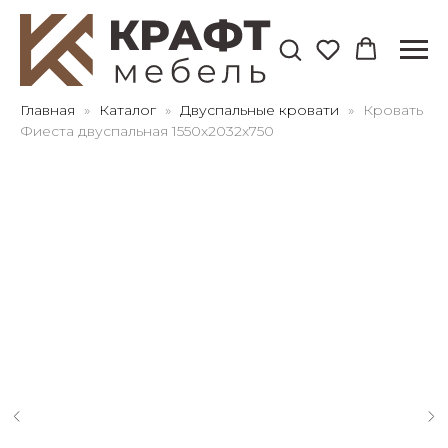
Для клиентов всех банков
Главная
Каталог
Двуспальные кровати
Кровать
Фиеста двуспальная 1550х2032х750
Разбейте
оплату
на части
без переплат
График платежей
Сегодня
25
%