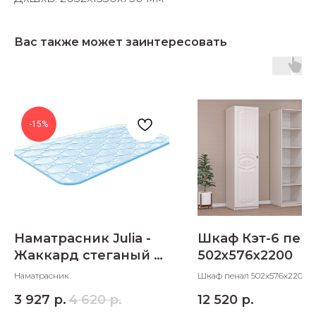
Вас также может заинтересовать
-15%
Наматрасник Julia -
Шкаф Кэт-6 пен
Жаккард стеганый с
502х576х2200
пенополиуретаном
Наматрасник
Шкаф пенал 502х576х2200 
3 927
р.
4 620
р.
12 520
р.