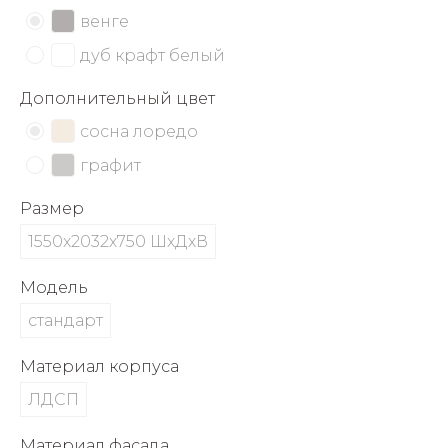
об оплате Плайтом
венге
дуб крафт белый
Дополнительный цвет
Остались вопросы?
25
сосна лоредо
8 800 302-02-51
графит
plait.ru
раз в 2
недели
Размер
1550х2032х750 ШхДхВ
Модель
стандарт
Материал корпуса
ЛДСП
Материал фасада