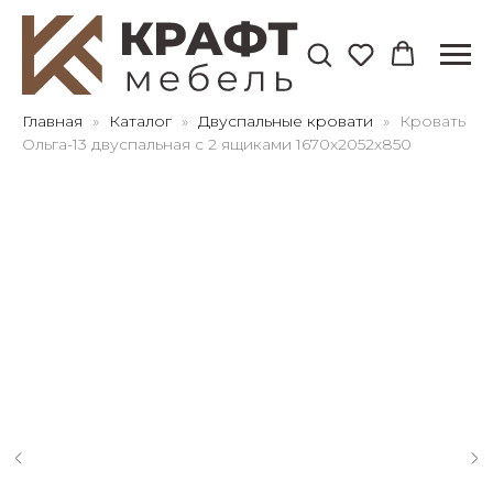
Для клиентов всех банков
Главная
Каталог
Двуспальные кровати
Кровать
Ольга-13 двуспальная с 2 ящиками 1670х2052х850
Разбейте
оплату
на части
без переплат
График платежей
Сегодня
25
%