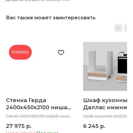
Вас также может заинтересовать
НОВИНКА
Стенка Герда
Шкаф кухонный
2400х450х2100 ниша
Даллас нижний
под ТВ
духовку 600 мм
Стенка 2400х450х2100 ШхДхВ ниша
Шкаф кухонный ШНД 600 
под ТВ 1400х830 ШхВ
под духовку 600х600х850 
27 975
р.
6 245
р.