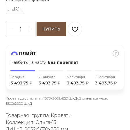
ЛДСП
КУПИТЬ
раз в 2 недели
Разбить на части
без переплат
Сегодня
22 августа
5 сентября
19 сентября
3 493,75
₽
3 493,75
₽
3 493,75
₽
3 493,75
₽
Кровать двуспальная 1670х2052х850 ШхДхВ спальное место
1600х2000 ШхД
Товарная_группа: Кровати
Коллекция: Ольга-13
ДxШxВ: 2052x1670x850 мм