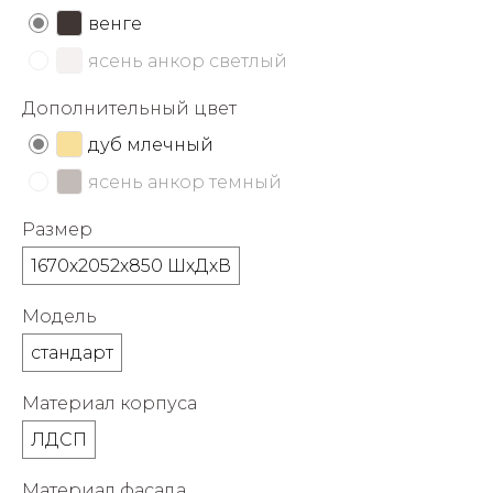
об оплате Плайтом
венге
ясень анкор светлый
Дополнительный цвет
Остались вопросы?
25
дуб млечный
8 800 302-02-51
ясень анкор темный
plait.ru
раз в 2
недели
Размер
1670х2052х850 ШхДхВ
Модель
стандарт
Материал корпуса
ЛДСП
Материал фасада