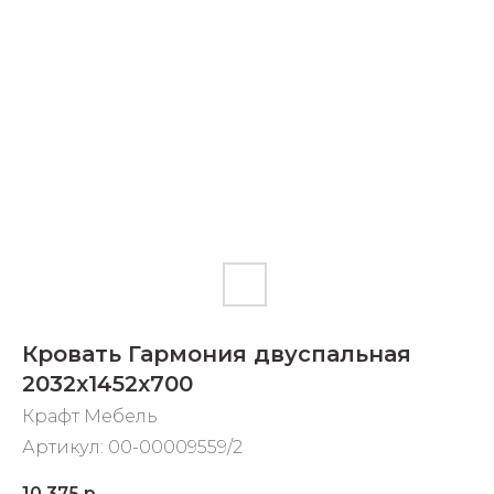
Добавляйте товары
в корзину
Оплачивайте сегодня только
25
% картой любого банка
Получайте товар
выбранный способом
Оставшиеся
75
% будут
Кровать Гармония двуспальная
списываться
с вашей карты
2032х1452х700
по
25
%
каждые 2 недели
Крафт Мебель
Артикул:
00-00009559/2
Подробнее
10 375
р.