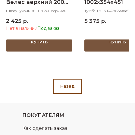
Велес верхний 200
1002х354х451
мм
Шкаф кухонный ШВ 200 верхний
Тумба ТБ-16 1002х354х451 
200х600х830 ШхДхВ
2 425
р.
5 375
р.
Нет в наличии
КУПИТЬ
КУПИТЬ
Назад
ПОКУПАТЕЛЯМ
Как сделать заказ