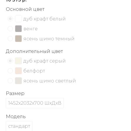
об оплате Плайтом
Основной цвет
дуб крафт белый
венге
Остались вопросы?
25
ясень шимо темный
8 800 302-02-51
plait.ru
Дополнительный цвет
раз в 2
недели
дуб крафт серый
белфорт
ясень шимо светлый
Размер
1452х2032х700 ШхДхВ
Модель
стандарт