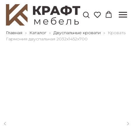
Для клиентов всех банков
Главная
Каталог
Двуспальные кровати
Кровать
Гармония двуспальная 2032х1452х700
Разбейте
оплату
на части
без переплат
График платежей
Сегодня
25
%