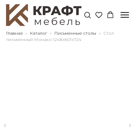
Для клиентов всех банков
Главная
Каталог
Письменные столы
Стол
письменный Монако 1248х601х724
Разбейте
оплату
на части
без переплат
График платежей
Сегодня
25
%