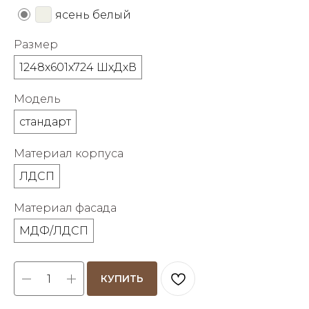
об оплате Плайтом
ясень белый
Размер
1248х601х724 ШхДхВ
Остались вопросы?
25
Модель
8 800 302-02-51
plait.ru
раз в 2
стандарт
недели
Материал корпуса
ЛДСП
Материал фасада
МДФ/ЛДСП
КУПИТЬ