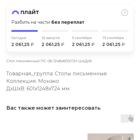
Разбить на части
без переплат
Сегодня
22 августа
5 сентября
19 сентября
2 061,25
₽
2 061,25
₽
2 061,25
₽
2 061,25
₽
раз в 2 недели
Стол письменный ПС-06 1248х601х724 ШхДхВ
Товарная_группа: Столы письменные
Коллекция: Монако
ДxШxВ: 601x1248x724 мм
Вас также может заинтересовать