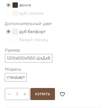
об оплате Плайтом
венге
дуб сонома
Дополнительный цвет
Остались вопросы?
25
дуб белфорт
8 800 302-02-51
белый глянец
plait.ru
раз в 2
недели
Размер
1200х500х1550 ШхДхВ
Модель
стандарт
КУПИТЬ