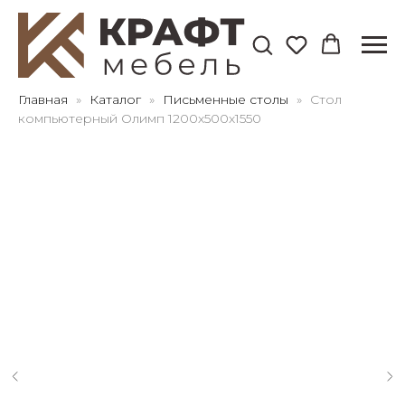
Для клиентов всех банков
Главная
Каталог
Письменные столы
Стол
компьютерный Олимп 1200х500х1550
Разбейте
оплату
на части
без переплат
График платежей
Сегодня
25
%