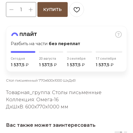
КУПИТЬ
Разбить на части
без переплат
раз в 2 недели
Сегодня
20 августа
3 сентября
17 сентября
1 537,5
₽
1 537,5
₽
1 537,5
₽
1 537,5
₽
Стол письменный 770х600х1000 ШхДхВ
Товарная_группа: Столы письменные
Коллекция: Омега-16
ДxШxВ: 600x770x1000 мм
Вас также может заинтересовать