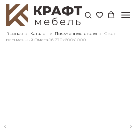
Для клиентов всех банков
Главная
Каталог
Письменные столы
Стол
письменный Омега-16 770х600х1000
Разбейте
оплату
на части
без переплат
График платежей
Сегодня
25
%