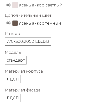
об оплате Плайтом
ясень анкор светлый
Дополнительный цвет
ясень анкор темный
Остались вопросы?
25
Размер
8 800 302-02-51
plait.ru
770х600х1000 ШхДхВ
раз в 2
недели
Модель
стандарт
Материал корпуса
ЛДСП
Материал фасада
ЛДСП