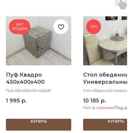
ХИТ
-25%
ПРОДАЖ
Пуф Квадро
Стол обеденны
450х400х400
Универсальный 
Пуф 450х400х400 ШхДхВ
Стол обеденный столешниц
раздвижной 1100х700х750 
1 995
р.
10 185
р.
разложенном виде 1400х70
Нет в наличии
КУПИТЬ
КУПИТЬ