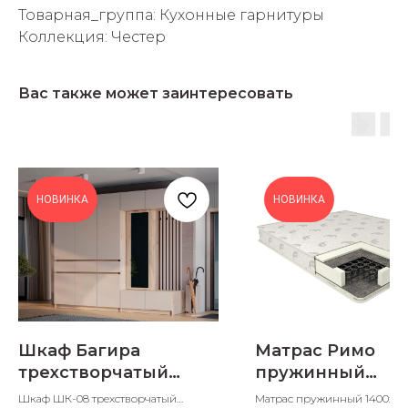
Товарная_группа: Кухонные гарнитуры
Коллекция: Честер
Вас также может заинтересовать
НОВИНКА
НОВИНКА
Шкаф Багира
Матрас Римо
трехстворчатый
пружинный
1502х510х2348
1400х2000х190
Шкаф ШК-08 трехстворчатый
Матрас пружинный 1400х20