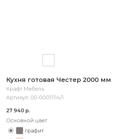
Добавляйте товары
в корзину
Оплачивайте сегодня только
25
% картой любого банка
Получайте товар
выбранный способом
Кухня готовая Честер 2000 мм
Крафт Мебель
Оставшиеся
75
% будут
Артикул:
00-00011114/1
списываться
с вашей карты
по
25
%
каждые 2 недели
27 940
р.
Основной цвет
графит
Подробнее