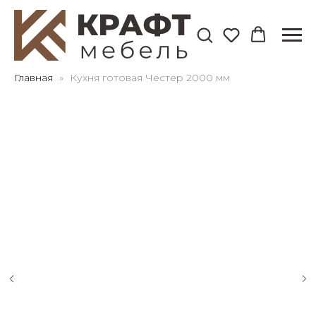
Для клиентов всех банков
Главная
Кухня готовая Честер 2000 мм
Разбейте
оплату
на части
без переплат
График платежей
Сегодня
25
%