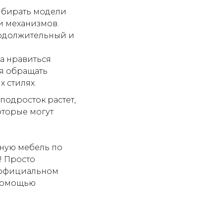
ыбирать модели
и механизмов.
одолжительный и
а нравиться
ся обращать
 стилях.
подросток растет,
оторые могут
ную мебель по
! Просто
 официальном
 помощью