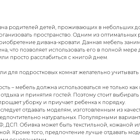
ача родителей детей, проживающих в небольших до
ганизовать пространство. Одним из оптимальных 
приобретение дивана-кровати. Данная мебель зани
ена, что позволяет использовать его в полной мере 
или просто расслабиться с книгой днем.
ли для подростковых комнат желательно учитыват
ть – мебель должна использоваться не только как м
я отдыха и принятия гостей. Поэтому стоит выбирать
прощает уборку и приучает ребенка к порядку.
ледует отдавать моделям, изготовленным из качес
редпочтительно натуральных. Популярными вариан
, ДСП. Обивка может быть текстильной, кожаной и
ой. Кроме того, предпочтение лучше отдавать мод
ми основаниями.