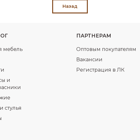
Назад
ЛОГ
ПАРТНЕРАМ
я мебель
Оптовым покупателям
Вакансии
ти
Регистрация в ЛК
сы и
расники
жие
и стулья
ы