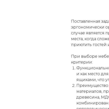
Поставленная зад
эргономически ор
случае является 
места, когда слож
приютить гостей 
При выборе мебе
критерии:
Функциональнос
и как место дл
ящиками, что у
Преимущество с
материалов, п
древесина, МДФ
комбинированн
ортопедически