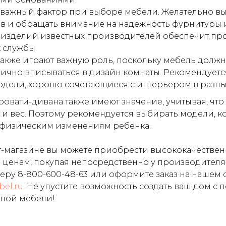
– важный фактор при выборе мебели. Желательно в
ов и обращать внимание на надежность фурнитуры 
изделий известных производителей обеспечит пр
 службы.
также играют важную роль, поскольку мебель должн
ично вписываться в дизайн комнаты. Рекомендует
дели, хорошо сочетающиеся с интерьером в разных
овати-дивана также имеют значение, учитывая, что 
т и вес. Поэтому рекомендуется выбирать модели, к
 физическим изменениям ребенка.
-магазине вы можете приобрести высококачествен
ценам, покупая непосредственно у производителя
меру
8-800-600-48-63
или оформите заказ на нашем
bel.ru
. Не упустите возможность создать ваш дом с
ьной мебели!