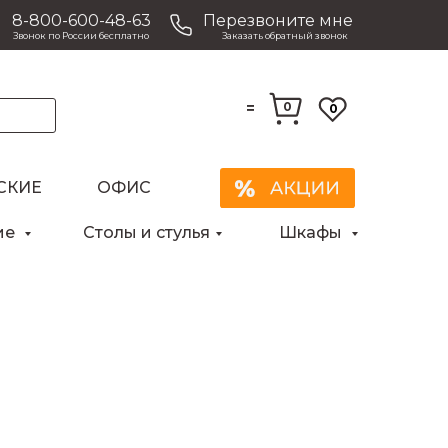
8-800-600-48-63
Перезвоните мне
Звонок по России бесплатно
Заказать обратный звонок
=
0
0
СКИЕ
ОФИС
ие
Столы и стулья
Шкафы