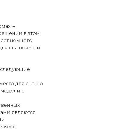
мах, –
решений в этом
мает немного
для сна ночью и
ь следующие
есто для сна, но
 модели с
твенных
тами являются
ли
елям с